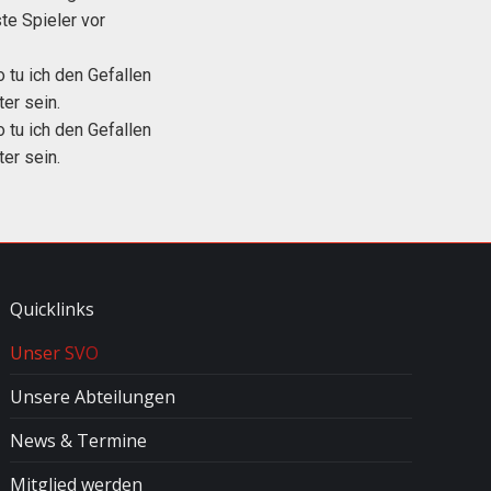
ste Spieler vor
 tu ich den Gefallen
er sein.
 tu ich den Gefallen
er sein.
Quicklinks
Unser SVO
Unsere Abteilungen
News & Termine
Mitglied werden